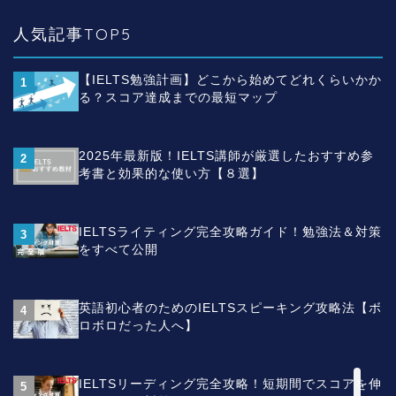
IELTS対策
人気記事TOP5
IELTSとは
【IELTS勉強計画】どこから始めてどれくらいかか
1
る？スコア達成までの最短マップ
IELTSのボキャブラリー
（単語）
2025年最新版！IELTS講師が厳選したおすすめ参
2
考書と効果的な使い方【８選】
IELTSスピーキング
（Speaking）
IELTSライティング完全攻略ガイド！勉強法＆対策
3
をすべて公開
IELTSライティング
（Writing）
英語初心者のためのIELTSスピーキング攻略法【ボ
4
ロボロだった人へ】
英文法
英語学習法
IELTSリーディング完全攻略！短期間でスコアを伸
5