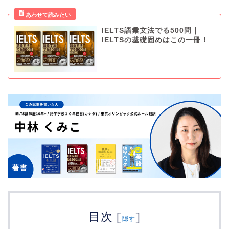
IELTS語彙文法でる500問｜
IELTSの基礎固めはこの一冊！
目次
[
]
隠す