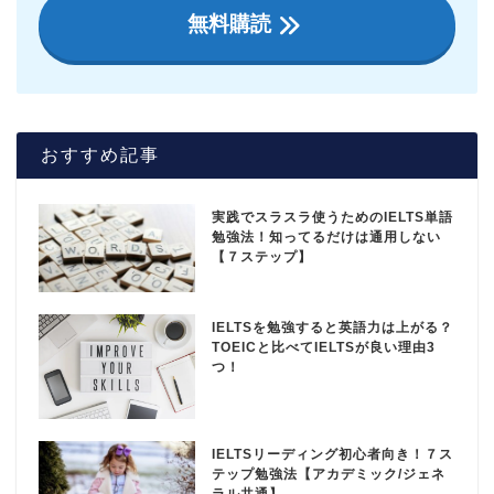
無料購読
おすすめ記事
実践でスラスラ使うためのIELTS単語
勉強法！知ってるだけは通用しない
【７ステップ】
IELTSを勉強すると英語力は上がる？
TOEICと比べてIELTSが良い理由3
つ！
IELTSリーディング初心者向き！７ス
テップ勉強法【アカデミック/ジェネ
ラル共通】