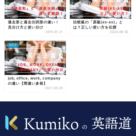
過去形と過去分詞形の違い！
比較級の「原級(as-as)」と
見分け方と使い分け
は？正しい使い方を伝授
2015-07-21
2020-08-30
英文法
job, office, work, company
の違い【間違い多発】
2021-03-03