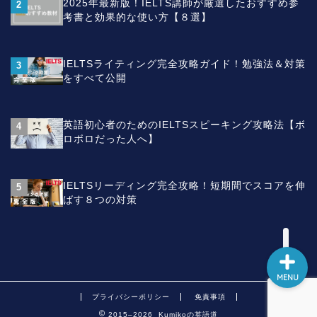
2025年最新版！IELTS講師が厳選したおすすめ参
2
考書と効果的な使い方【８選】
IELTSスピーキング
（Speaking）
IELTSライティング完全攻略ガイド！勉強法＆対策
3
をすべて公開
IELTSライティング
（Writing）
英語初心者のためのIELTSスピーキング攻略法【ボ
4
ロボロだった人へ】
英文法
英語学習法
IELTSリーディング完全攻略！短期間でスコアを伸
5
ばす８つの対策
MENU
プライバシーポリシー
免責事項
2015–2026 Kumikoの英語道