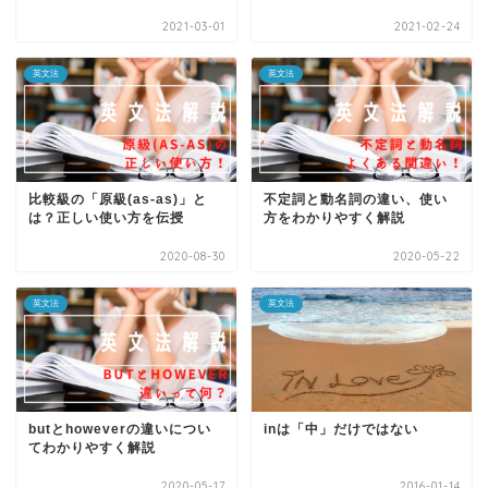
2021-03-01
2021-02-24
英文法
英文法
比較級の「原級(as-as)」と
不定詞と動名詞の違い、使い
は？正しい使い方を伝授
方をわかりやすく解説
2020-08-30
2020-05-22
英文法
英文法
butとhoweverの違いについ
inは「中」だけではない
てわかりやすく解説
2020-05-17
2016-01-14