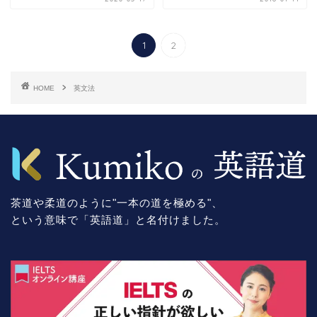
1
2
HOME
英文法
茶道や柔道のように"一本の道を極める"、
という意味で「英語道」と名付けました。