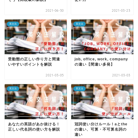
2021-06-30
2021-03-23
英文法
英文法
受動態の正しい作り方と間違
job, office, work, company
いやすいポイントを解説
の違い【間違い多発】
2021-03-05
2021-03-03
英文法
英文法
あなたの英語があか抜ける！
冠詞使い分けルール！aとthe
正しい代名詞の使い方を解説
の違い、可算・不可算名詞の
違い