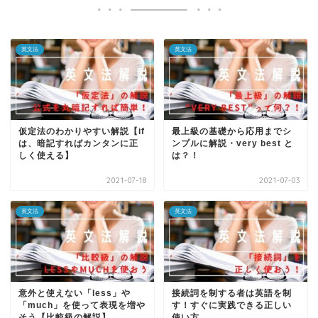
英文法
英文法
仮定法のわかりやすい解説【if
最上級の基礎から応用までシ
は、暗記すればカンタンに正
ンプルに解説・very best と
しく使える】
は？！
2021-07-18
2021-07-03
英文法
英文法
意外と使えない「less」や
接続詞を制する者は英語を制
「much」を使って表現を増や
す！すぐに実践できる正しい
そう【比較級の解説】
使い方