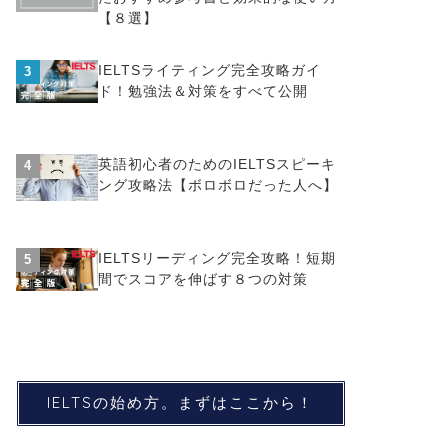
【８選】
IELTSライティング完全攻略ガイ
3
ド！勉強法＆対策をすべて公開
英語初心者のためのIELTSスピーキ
4
ング攻略法【ボロボロだった人へ】
IELTSリーディング完全攻略！短期
5
間でスコアを伸ばす８つの対策
IELTSの始め方。まずはここから！