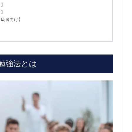
け】
け】
上級者向け】
勉強法とは