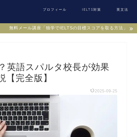
プロフィール
IELTS対策
英文法
無料メール講座「独学でIELTSの目標スコアを取る方法」
？英語スパルタ校長が効果
説【完全版】
2025-09-25