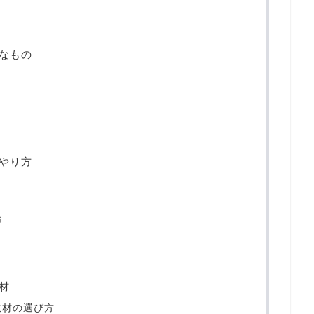
？
なもの
やり方
始
材
教材の選び方