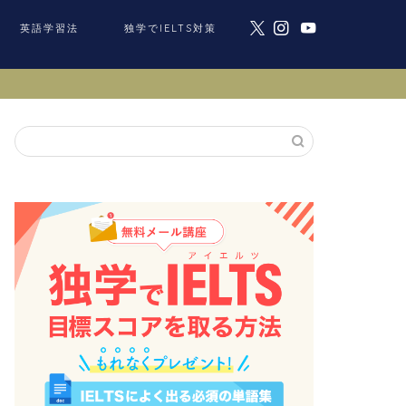
英語学習法
独学でIELTS対策