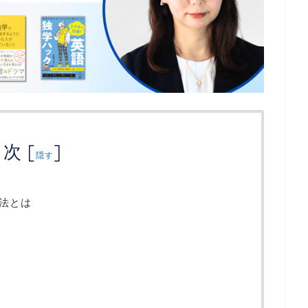
目次
[
]
隠す
法とは
？