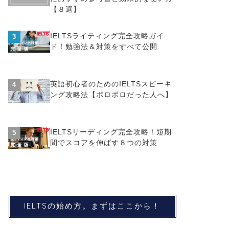
【８選】
IELTSライティング完全攻略ガイ
3
ド！勉強法＆対策をすべて公開
英語初心者のためのIELTSスピーキ
4
ング攻略法【ボロボロだった人へ】
IELTSリーディング完全攻略！短期
5
間でスコアを伸ばす８つの対策
IELTSの始め方。まずはここから！