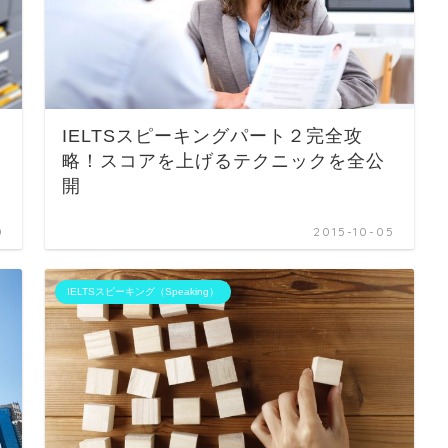
IELTSスピーキングパート２完全攻
略！スコアを上げるテクニックを全公
開
0
2015-10-05
IELTSスピーキング（Speaking）