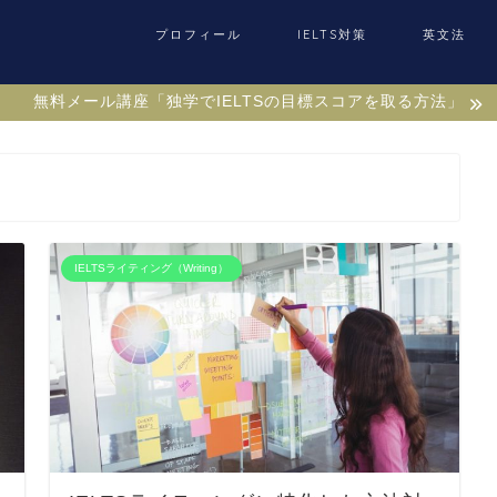
プロフィール
IELTS対策
英文法
無料メール講座「独学でIELTSの目標スコアを取る方法」
IELTSライティング（Writing）