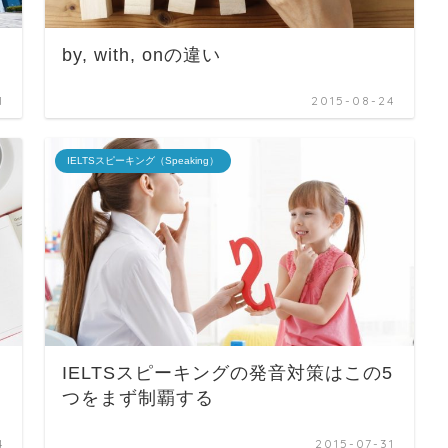
by, with, onの違い
1
2015-08-24
IELTSスピーキング（Speaking）
IELTSスピーキングの発音対策はこの5
つをまず制覇する
4
2015-07-31