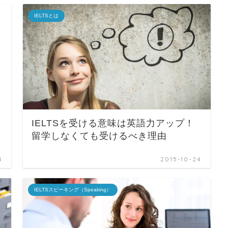
IELTSとは
IELTSを受ける意味は英語力アップ！
留学しなくても受けるべき理由
4
2015-10-24
IELTSスピーキング（Speaking）