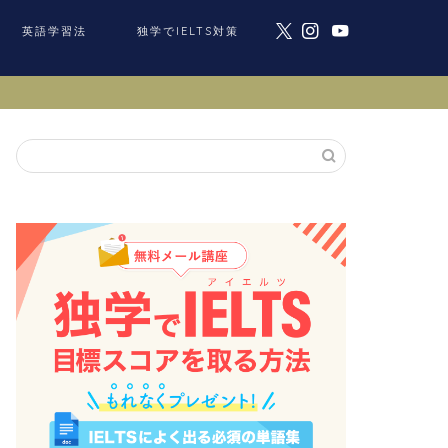
英語学習法
独学でIELTS対策