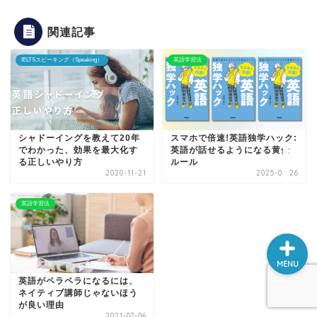
IELTSスピーキング
関連記事
（Speaking）
IELTSスピーキング（Speaking）
英語学習法
IELTSライティング
（Writing）
英文法
シャドーイングを教えて20年
スマホで倍速!英語独学ハック:
でわかった、効果を最大化す
英語が話せるようになる黄金
る正しいやり方
ルール
英語学習法
2020-11-21
2025-01-26
英語学習法
MENU
英語がペラペラになるには、
ネイティブ講師じゃないほう
が良い理由
2021-07-06