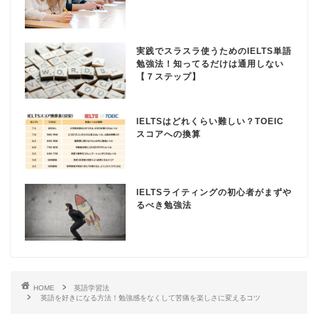
実践でスラスラ使うためのIELTS単語
勉強法！知ってるだけは通用しない
【７ステップ】
IELTSはどれくらい難しい？TOEIC
スコアへの換算
プロフィール
IELTSライティングの初心者がまずや
IELTS対策
るべき勉強法
IELTSとは
IELTSのボキャブラリー
HOME
英語学習法
英語を好きになる方法！勉強感をなくして苦痛を楽しさに変えるコツ
（単語）